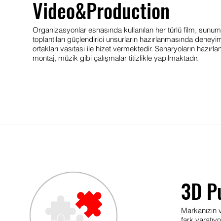
Video&Production
Organizasyonlar esnasında kullanılan her türlü film, sunum
toplantıları güçlendirici unsurların hazırlanmasında deneyi
ortakları vasıtası ile hizet vermektedir. Senaryoların hazır
montaj, müzik gibi çalışmalar titizlikle yapılmaktadır.
3D P
Markanızın v
fark yaratıyo