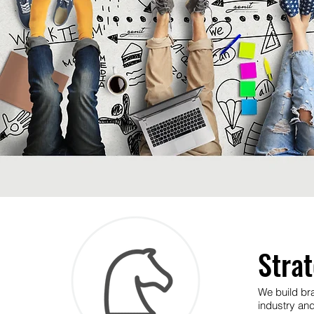
Stra
We build br
industry and