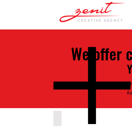
We offer c
Y
"E
ka
BRANDING GUIDELINES / KURUMSAL