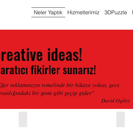
Neler Yaptık
Hizmetlerimiz
3DPuzzle
reative ideas!
aratıcı fikirler sunarız!
ğer reklamınızın temelinde bir hikaye yoksa, gece
ranlığındaki bir gemi gibi geçip gider"
David Ogilvy
 KİMLİK KILAVUZU
LOGO VE KURUMSAL KİMLİK
KURU